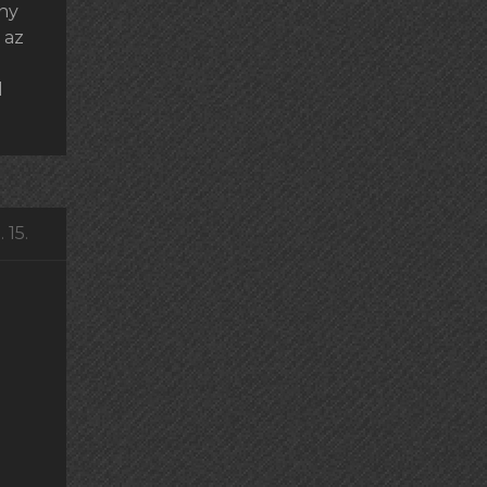
ony
 az
l
 15.