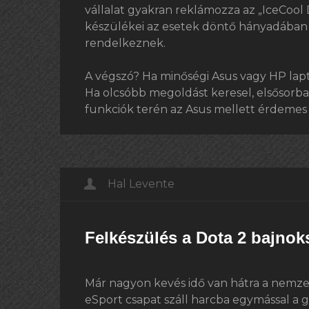
vállalat gyakran reklámozza az „IceCoo
készülékei az esetek döntő hányadába
rendelkeznek.
A végszó? Ha minőségi Asus vagy HP lapt
Ha olcsóbb megoldást keresel, elsősorban
funkciók terén az Asus mellett érdemes
Hal Levente
Felkészülés a Dota 2 bajnok
Már nagyon kevés idő van hátra a nemz
eSport csapat száll harcba egymással a g