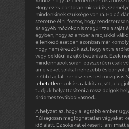
Ahhoz, hogy az életben elérjük a hosszú
Hogy ezek pontosan micsodák, személyen
mindenkinek szüksége van rá. Ha példán
szeretne élni, fontos, hogy rendszeresen 
és egyéb módokon is megőrizze a saját 
egyben, hogy az ember a rabjukká válik:
ellenkező esetben azonban már komoly p
hogy nem érezzük azt, hogy extra erőfes
vagy például az ajtó bezárása is. Ezek
mindennapok során, egyszerűen csak vé
amelyeket sokkal nehezebb és bonyolulta
előbb taglalt rendszeres testmozgás is.
lehetetlen
szokássá alakítani, sőt, a leg
tudjuk helyettesíteni a rossz dolgok hel
érdemes továbbolvasnod…
A helyzet az, hogy a legtöbb ember ugyan
Túlságosan megfoghatatlan vágyakat ke
idő alatt. Ez sokakat elkeserít, ami mia