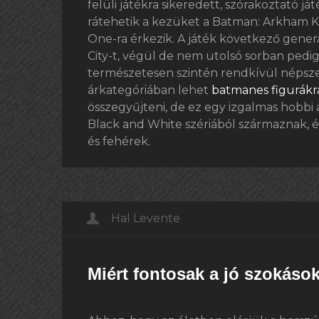
felüli játékra sikeredett, szórakoztató j
rátehetik a kezüket a Batman: Arkham K
One-ra érkezik. A játék következő gener
City-t, végül de nem utolsó sorban pedig
természetesen szintén rendkívül népsze
árkategóriában lehet
batmanes figurákra
összegyűjteni, de ez egy izgalmas hobb
Black and White szériából származnak, és
és fehérek.
Hal Levente
Miért fontosak a jó szokáso