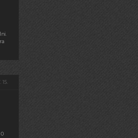
ni.
ra
 15.
10