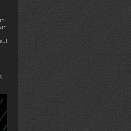
ami
nem
dául
,