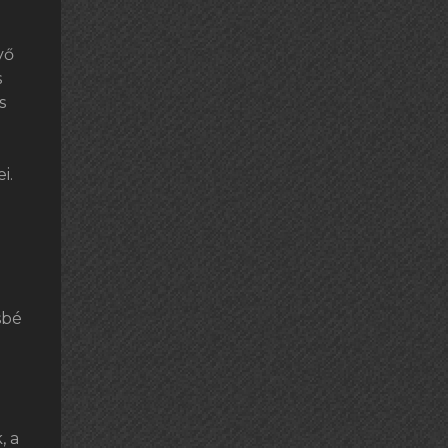
vő
s
s
i.
sbé
, a