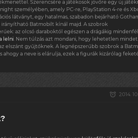
átékmenettel. Szerencsére a játékosok jövőre egy új játékr
night személyében, amely PC-re, PlayStation 4-re és Xb
ációs látványt, egy hatalmas, szabadon bejárható Gotha
 irányítható Batmobilt kínál majd. A szobrok
rűek: az olcsó daraboktól egészen a drágákig mindenfé
 lelni
. Nem túlzás azt mondani, hogy lehetetlen mindet
i az elszánt gyűjtőknek. A legnépszerűbb szobrok a Bat
 ahogy a neve is elárulja, ezek a figurák kizárólag feket
2014. 10.
k?