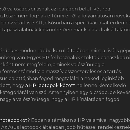
valóságos óriásnak az iparágon belül: két régi
 biztosan nem fognak eltűnni erről a folyamatosan növek
ebookvásárlás előtt, elsősorban a specifikációkat érdeme
tapasztalatinak köszönhetően már kialakultak általáno
érdekes módon többe kerül általában, mint a rivális gépe
önbség van. Egyes HP felhasználók szoktak panaszkodni
dőnként nem megfelelő, aminek valószínűleg a
ontos számodra a masszív összeszerelés és a tartós,
 Asus palettájában fogod megtalálni a neked leginkább
i azt, hogy
a HP laptopok között
ne lenne kiemelkedő
rkategóriáról van szó. Amennyiben egy olcsóbb, de kevé
nagy a valószínűsége, hogy a HP kínálatában fogod
 notebookot
? Ebben a témában a HP valamivel nagyobb
us. Az Asus laptopok általában jobb hűtéssel rendelkeznek