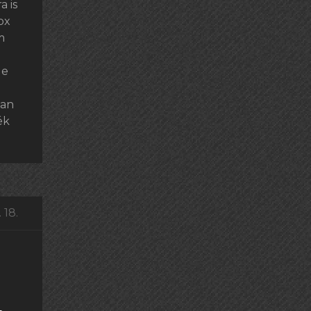
a is
ox
m
le
man
ék
 18.