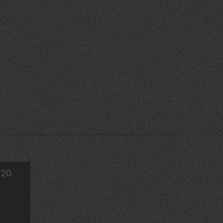
I
 20.