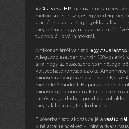
Az
Asus
és a
HP
már nyugodtan nevezhető 
motorosról van szó, és egy jó ideig még
piacról. Ha konkrét igényekkel állsz not
megnézned, ugyanakkor az elmúlt évek 
tudnivalók a vállalatokról.
Amikor az árról van szó,
egy Asus laptop
A legtöbb esetben durván 10%-os árkül
arra, hogy az összeszerelés minősége i
költséghatékonyság az oka. Amennyiben f
minőségi anyaghasználat, jó eséllyel az
megfelelő modellt. Ez persze nem jelent
minőségű, különösen akkor, ha a felső á
tartós megoldásban gondolkozol, akkor 
megtalálni a megfelelő darabot.
Elsősorban szórakozás céljára
vásárolnál
kínálattal rendelkezik, mint a rivális As