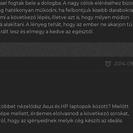
sel fogtak bele a dologba. A nagy célok eléréséhez biz
 fog hatékonyan működni, ha felbontjuk kisebb darabokra
mi a következő lépés, illetve azt is, hogy milyen módon
á alakítani. A lényeg tehát, hogy az ember ne akarjon tú
trált lesz és elmegy a kedve az egésztől.
2014. 09.
többet nézelődsz Asus és HP laptopok között? Mielőtt
gépe mellett, érdemes elolvasnod a következő sorokat,
l, hogy az igényeidnek melyik cég készíti az ideális