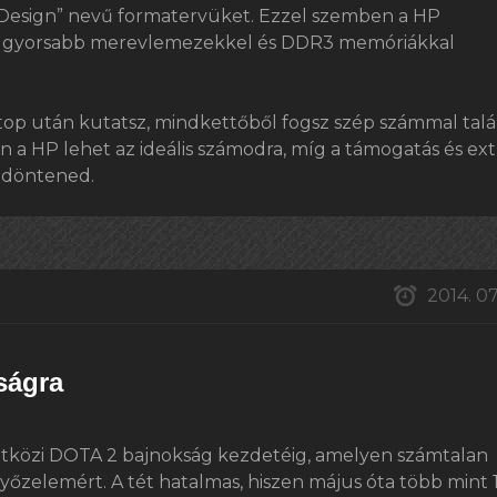
l Design” nevű formatervüket. Ezzel szemben a HP
n gyorsabb merevlemezekkel és DDR3 memóriákkal
op után kutatsz, mindkettőből fogsz szép számmal talál
 a HP lehet az ideális számodra, míg a támogatás és ext
 döntened.
2014. 07.
ságra
etközi DOTA 2 bajnokság kezdetéig, amelyen számtalan
yőzelemért. A tét hatalmas, hiszen május óta több mint 