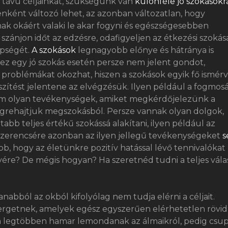
 távú céljainkat, szükségünk van
különféle jó szokásokr
ként változó lehet, az azonban változatlan, hogy
ak okáért valaki le akar fogyni és egészségesebben
szánjon időt az edzésre, odafigyeljen az étkezési szokása
épségét.
A szokások
legnagyobb előnye és hátránya is
 ez egy jó szokás esetén persze nem jelent gondot,
roblémákat okozhat, hiszen a szokások egyik fő ismérv
zítést jelentene az elvégzésük. Ilyen például a fogmosá
 nem olyan tevékenységek, amiket megkérdőjelezünk a
grehajtjuk megszokásból. Persze vannak olyan dolgok,
bb teljes értékű szokássá alakítani, ilyen például az
 Szerencsére azonban az ilyen jellegű tevékenységeket
s
jobb, hogy az életünkre pozitív hatással lévő tennivalókat
yére? De mégis hogyan? Ha szeretnéd tudni a teljes válas
abból az okból kifolyólag nem tudja elérni a céljait.
rgetnek, amelyek egész egyszerűen elérhetetlen rövid
tt a legtöbben hamar lemondanak az álmaikról, pedig csu