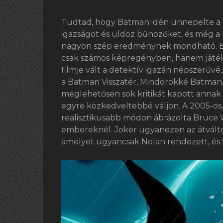
Tudtad, hogy Batman idén ünnepelte a 7
igazságot és üldöz bűnözőket, és még a 
nagyon szép eredménynek mondható. 
csak számos képregényben, hanem játékb
filmje vált a detektív igazán népszerűvé,
a Batman Visszatér, Mindörökké Batman,
meglehetősen sok kritikát kapott annak 
egyre közkedveltebbé váljon. A 2005-ös
realisztikusabb módon ábrázolta Bruce W
embereknél. Joker ugyanezen az átvált
amelyet ugyancsak Nolan rendezett, és s