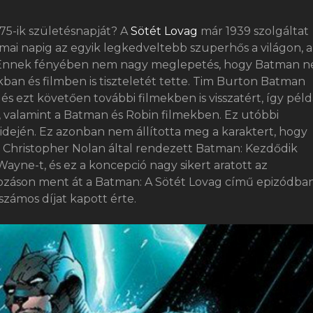
5-ik születésnapját? A
Sötét Lovag
már 1939 szolgáltat
mai napig az egyik legkedveltebb szuperhős a világon, 
Ennek fényében nem nagy meglepetés, hogy Batman 
an és filmben is tiszteletét tette. Tim Burton Batman
 és ezt követően további filmekben is visszatért, így pél
 valamint a Batman és Robin filmekben. Ez utóbbi
idején. Ez azonban nem állította meg a karaktert, hogy
, Christopher Nolan által rendezett Batman: Kezdődik
ayne-t, és ez a koncepció nagy sikert aratott az
ozáson ment át a Batman: A Sötét Lovag című epizódban
zámos díjat kapott érte.