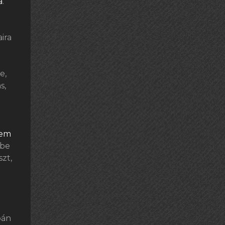
a
.
ira
e,
s,
em
 be
zt,
pán