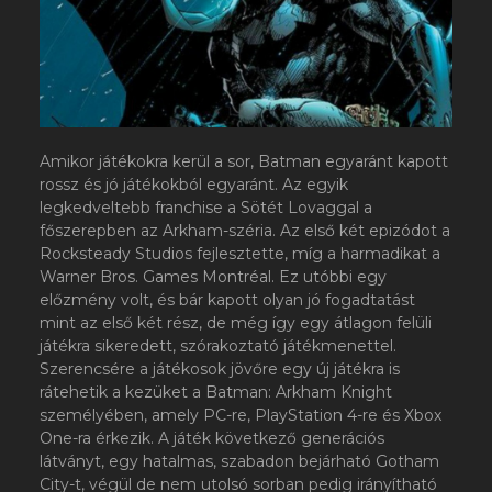
Amikor játékokra kerül a sor, Batman egyaránt kapott
rossz és jó játékokból egyaránt. Az egyik
legkedveltebb franchise a Sötét Lovaggal a
főszerepben az Arkham-széria. Az első két epizódot a
Rocksteady Studios fejlesztette, míg a harmadikat a
Warner Bros. Games Montréal. Ez utóbbi egy
előzmény volt, és bár kapott olyan jó fogadtatást
mint az első két rész, de még így egy átlagon felüli
játékra sikeredett, szórakoztató játékmenettel.
Szerencsére a játékosok jövőre egy új játékra is
rátehetik a kezüket a Batman: Arkham Knight
személyében, amely PC-re, PlayStation 4-re és Xbox
One-ra érkezik. A játék következő generációs
látványt, egy hatalmas, szabadon bejárható Gotham
City-t, végül de nem utolsó sorban pedig irányítható