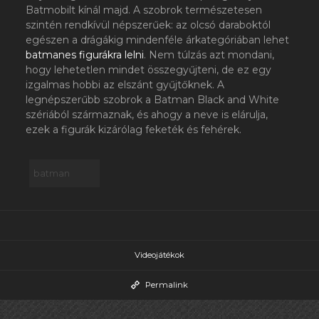
Batmobilt kínál majd. A szobrok természetesen
szintén rendkívül népszerűek: az olcsó daraboktól
egészen a drágákig mindenféle árkategóriában lehet
batmanes figurákra lelni
. Nem túlzás azt mondani,
hogy lehetetlen mindet összegyűjteni, de ez egy
izgalmas hobbi az elszánt gyűjtőknek. A
legnépszerűbb szobrok a Batman Black and White
szériából származnak, és ahogy a neve is elárulja,
ezek a figurák kizárólag feketék és fehérek.
batman
Videojátékok
Permalink