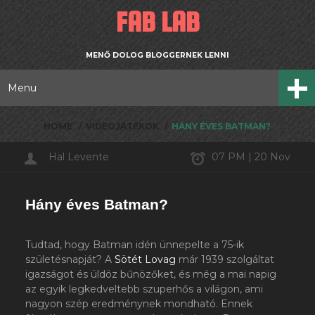
FAB LAB
MENŐ DOLOG BLOGGERNEK LENNI
Menu
HOME
VIDEOJÁTÉKOK
HÁNY ÉVES BATMAN?
Hal Levente
07 PM | 20 Nov
Hány éves Batman?
Tudtad, hogy Batman idén ünnepelte a 75-ik
születésnapját? A
Sötét Lovag
már 1939 szolgáltat
igazságot és üldöz bűnözőket, és még a mai napig
az egyik legkedveltebb szuperhős a világon, ami
nagyon szép eredménynek mondható. Ennek