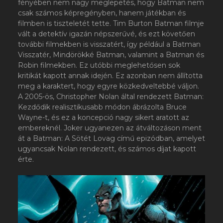
fényében nem nagy meglepetés, hogy Batman nem
csak számos képregényben, hanem játékban és
filmben is tiszteletét tette. Tim Burton Batman filmje
vált a detektív igazán népszerűvé, és ezt követően
további filmekben is visszatért, így például a Batman
Visszatér, Mindörökké Batman, valamint a Batman és
Robin filmekben. Ez utóbbi meglehetősen sok
kritikát kapott annak idején. Ez azonban nem állította
meg a karaktert, hogy egyre közkedveltebbé váljon.
A 2005-ös, Christopher Nolan által rendezett Batman:
Kezdődik realisztikusabb módon ábrázolta Bruce
Wayne-t, és ez a koncepció nagy sikert aratott az
embereknél. Joker ugyanezen az átváltozáson ment
át a Batman: A Sötét Lovag című epizódban, amelyet
ugyancsak Nolan rendezett, és számos díjat kapott
érte.