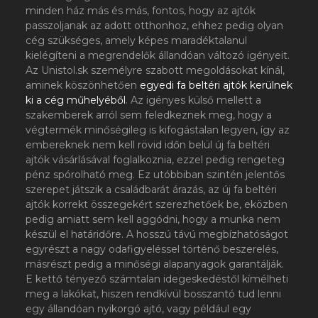
minden ház más és más, fontos, hogy az ajtók
passzoljanak az adott otthonhoz, ehhez pedig olyan
cég szükséges, amely képes maradéktalanul
kielégíteni a megrendelők állandóan változó igényeit.
Az Unistol.sk személyre szabott megoldásokat kínál,
aminek köszönhetően
egyedi fa beltéri ajtók kerülnek
ki a cég műhelyéből
. Az igényes külső mellett a
szakemberek arról sem feledkeznek meg, hogy a
végtermék minőségileg is kifogástalan legyen, így az
embereknek nem kell rövid időn belül új fa beltéri
ajtók vásárlásával foglalkoznia, ezzel pedig rengeteg
pénz spórolható meg. Ez utóbbiban szintén jelentős
szerepet játszik a családbarát árazás, az új fa beltéri
ajtók korrekt összegekért szerezhetőek be, eközben
pedig amiatt sem kell aggódni, hogy a munka nem
készül el határidőre. A hosszú távú megbízhatóságot
egyrészt a nagy odafigyeléssel történő beszerelés,
másrészt pedig a minőségi alapanyagok garantálják.
E kettő tényező számtalan idegeskedéstől kímélheti
meg a lakókat, hiszen rendkívül bosszantó tud lenni
egy állandóan nyikorgó ajtó, vagy például egy