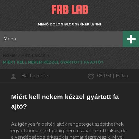
FAB LAB
MENŐ DOLOG BLOGGERNEK LENNI
Menu
HOME
HÁZ, LAKÁS
MIÉRT KELL NEKEM KÉZZEL GYÁRTOTT FA AJTÓ?
Hal Levente
05 PM | 15 Jan
Miért kell nekem kézzel gyártott fa
ajtó?
Az igényes fa beltéri ajtók rengeteget szépíthetnek
egy otthonon, ezt pedig nem csupán az ott lakók, de
a vendégségbe érkezők is hamar észreveszik. Mivel